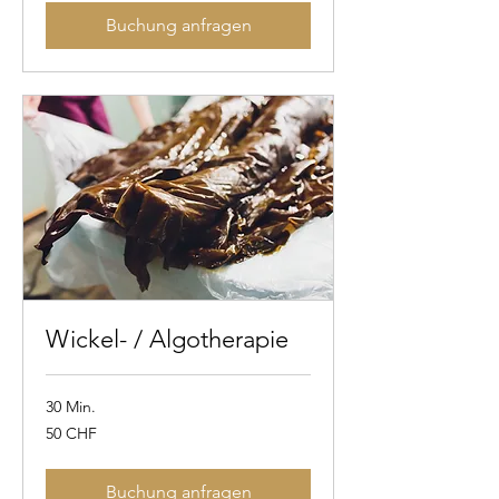
Buchung anfragen
Wickel- / Algotherapie
30 Min.
50
50 CHF
Schweizer
Franken
Buchung anfragen