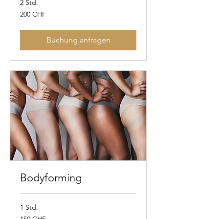
2 Std.
200
200 CHF
Schweizer
Franken
Buchung anfragen
Bodyforming
1 Std.
150
150 CHF