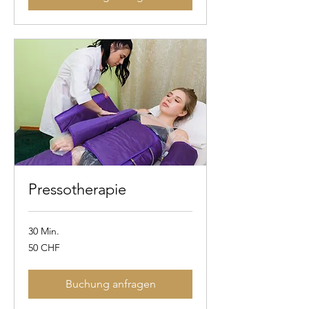
Pressotherapie
30 Min.
50
50 CHF
Schweizer
Franken
Buchung anfragen