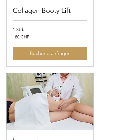
Collagen Booty Lift
1 Std.
180
180 CHF
Schweizer
Franken
Buchung anfragen