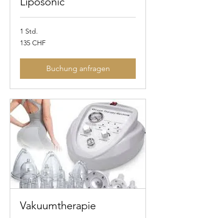
Liposonic
1 Std.
135
135 CHF
Schweizer
Franken
Buchung anfragen
Vakuumtherapie