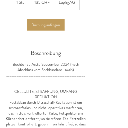
1 Std.
1
135 CHF
Lupfig AG
Franken
S
t
d
Buchung anfragen
Beschreibung
Buchbar ab Mitte September 2024 (nach
Abschluss vom Sachkundenausweis)
______________________________________________
_______________________________
CELLULITE, STRAFFUNG, UMFANG
REDUKTION
Fettabbau durch Ultraschall-Kavitation ist ein
schmerzfreies und nicht-operatives Verfahren,
das mittels kontrollierter Kälte, Fettpolster am
Körper dort entfernt, wo sie stören. Die Fettzellen
platzen kontrolliert, geben ihren Inhalt frei, so dass