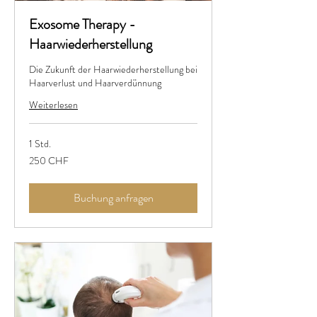
Exosome Therapy -
Haarwiederherstellung
Die Zukunft der Haarwiederherstellung bei
Haarverlust und Haarverdünnung
Weiterlesen
1 Std.
250
250 CHF
Schweizer
Franken
Buchung anfragen