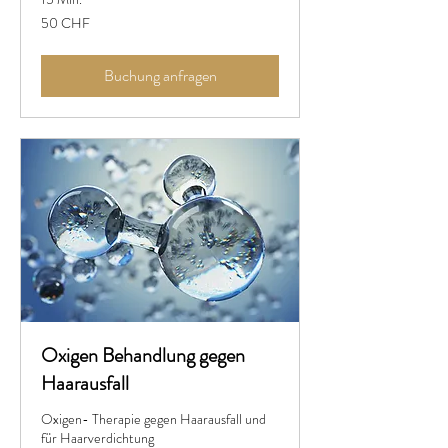
50
50 CHF
Schweizer
Franken
Buchung anfragen
Oxigen Behandlung gegen
Haarausfall
Oxigen- Therapie gegen Haarausfall und
für Haarverdichtung