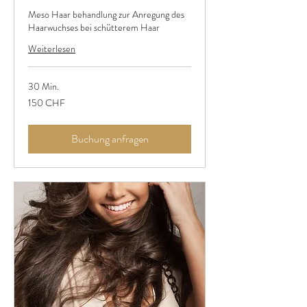
Meso Haar behandlung zur Anregung des
Haarwuchses bei schütterem Haar
Weiterlesen
30 Min.
150
150 CHF
Schweizer
Franken
Buchung anfragen