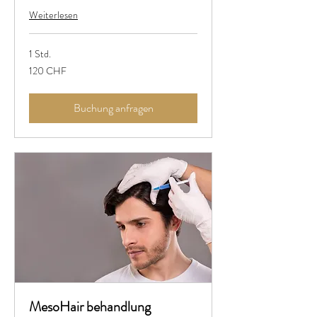
Weiterlesen
1 Std.
120
120 CHF
Schweizer
Franken
Buchung anfragen
MesoHair behandlung