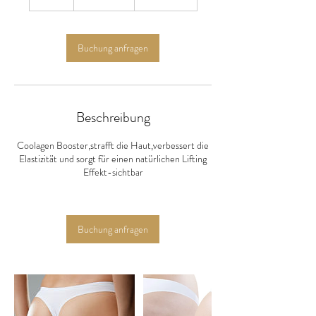
S
t
d
Buchung anfragen
Beschreibung
Coolagen Booster,strafft die Haut,verbessert die
Elastizität und sorgt für einen natürlichen Lifting
Effekt-sichtbar
Buchung anfragen