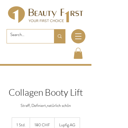
Collagen Booty Lift
Straff, Definiert,natürlich schön
180
Schweizer
1 Std.
1
180 CHF
Lupfig AG
Franken