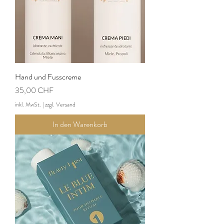
Hand und Fusscreme
Preis
35,00 CHF
inkl. MwSt.
|
zzgl. Versand
In den Warenkorb