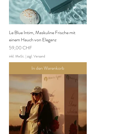
Le Blue Intim, Maskuline Frische mit
einem Hauch von Eleganz
Preis
59,00 CHF
inkl. MwSt.
|
zzgl. Versand
In den Warenkorb