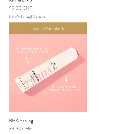
Preis
99,00 CHF
inkl. MwSt.
|
zzgl. Versand
In den Warenkorb
BHA Peeling
Preis
39,90 CHF