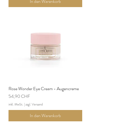
In den Warenkorb
Rose Wonder Eye Cream - Augencreme
Preis
54,90 CHF
inkl. MwSt.
|
zzgl. Versand
In den Warenkorb