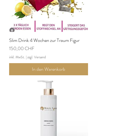
Slim Drink 4 Wochen zur Traum Figur
Preis
150,00 CHF
inkl. MwSt.
|
zzgl. Versand
In den Warenkorb