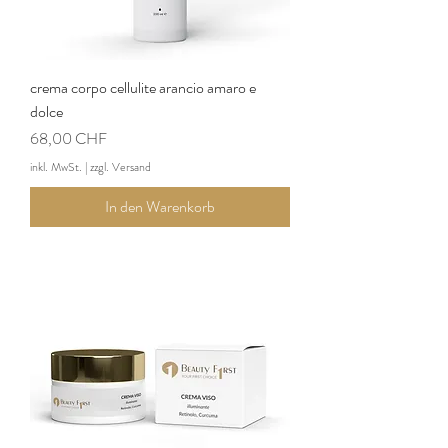
crema corpo cellulite arancio amaro e
dolce
Preis
68,00 CHF
inkl. MwSt.
|
zzgl. Versand
In den Warenkorb