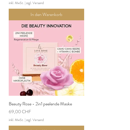
inkl. MwSt.
|
zzgl. Versand
In den Warenkorb
Beauty Rose - 2in1 peelende Maske
Preis
69,00 CHF
inkl. MwSt.
|
zzgl. Versand