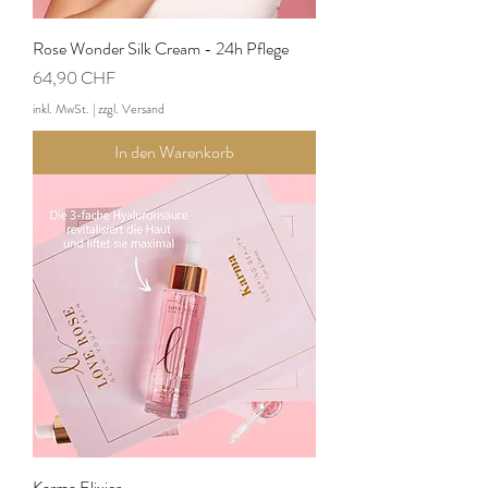
Rose Wonder Silk Cream - 24h Pflege
Preis
64,90 CHF
inkl. MwSt.
|
zzgl. Versand
In den Warenkorb
Karma Elixier