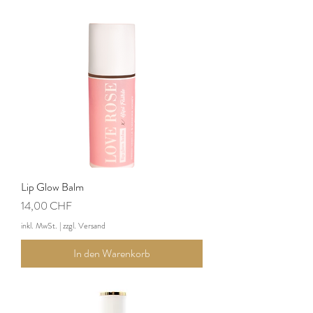
Lip Glow Balm
Preis
14,00 CHF
inkl. MwSt.
|
zzgl. Versand
In den Warenkorb