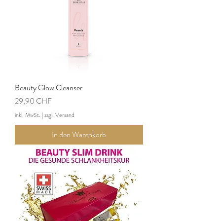
Beauty Glow Cleanser
Preis
29,90 CHF
inkl. MwSt.
|
zzgl. Versand
In den Warenkorb