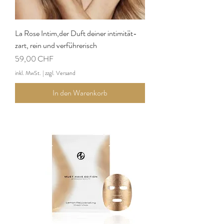
La Rose Intim,der Duft deiner intimität-
zart, rein und verführerisch
Preis
59,00 CHF
inkl. MwSt.
|
zzgl. Versand
In den Warenkorb