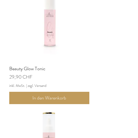
Beauty Glow Tonic
Preis
29,90 CHF
inkl. MwSt.
|
zzgl. Versand
In den Warenkorb