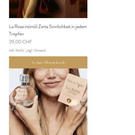
La Rose intimöl Zarte Sinnlichkeit in jedem
Tropfen
Preis
29,00 CHF
inkl. MwSt.
|
zzgl. Versand
In den Warenkorb