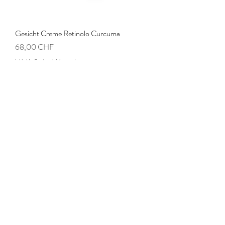
Gesicht Creme Retinolo Curcuma
Preis
68,00 CHF
inkl. MwSt.
|
zzgl. Versand
In den Warenkorb