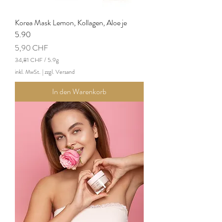
Korea Mask Lemon, Kollagen, Aloe je
5.90
Preis
5,90 CHF
34,81 CHF
/
5.9g
3
inkl. MwSt.
|
zzgl. Versand
4
,
In den Warenkorb
8
1
C
H
F
p
r
o
5
.
9
G
r
a
m
m