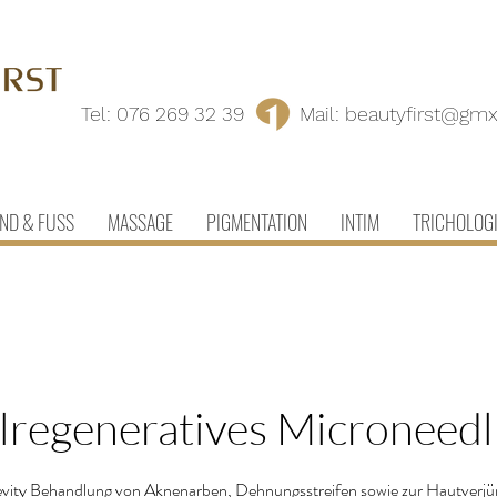
Tel:
076 269 32 39
Mail:
beautyfirst@gmx
ND & FUSS
MASSAGE
PIGMENTATION
INTIM
TRICHOLOG
llregeneratives Microneedl
vity Behandlung von Aknenarben, Dehnungsstreifen sowie zur Hautverj