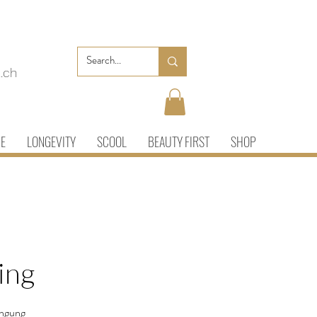
.ch
IE
LONGEVITY
SCOOL
BEAUTY FIRST
SHOP
ing
üngung