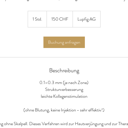
150
Schweizer
1 Std.
1
150 CHF
Lupfig AG
Franken
S
t
d
Buchung anfragen
Beschreibung
0.1–0.3 mm (je nach Zone)
Strukturverbesserung
leichte Kollagenstimulation
(ohne Blutung, keine Injektion - sehr effektiv!)
ing ohne Skalpell. Dieses Verfahren wird zur Hautverjüngung und zur The