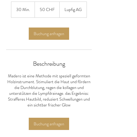
50
Schweizer
30 Min.
3
50 CHF
Lupfig AG
Franken
0
M
i
n
Buchung anfragen
.
Beschreibung
Madero ist eine Methode mit speziell geformten
Holzinstrument. Stimuliert die Haut und fördern
die Durchblutung, regen die kollagen und
unterstützen die Lympfdrainage. das Ergebniss:
Strafferes Hautbild, reduziert Schwellungen und
ein sichtbar frischer Glow
Buchung anfragen