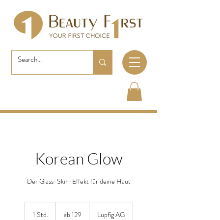
Korean Glow
Der Glass-Skin-Effekt für deine Haut
ab
129
1 Std.
1
ab 129
Lupfig AG