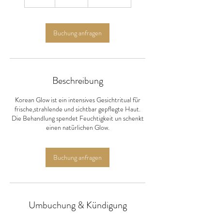
S
t
d
Buchung anfragen
Beschreibung
Korean Glow ist ein intensives Gesichtritual für
frische,strahlende und sichtbar gepflegte Haut.
Die Behandlung spendet Feuchtigkeit un schenkt
einen natürlichen Glow.
Buchung anfragen
Umbuchung & Kündigung