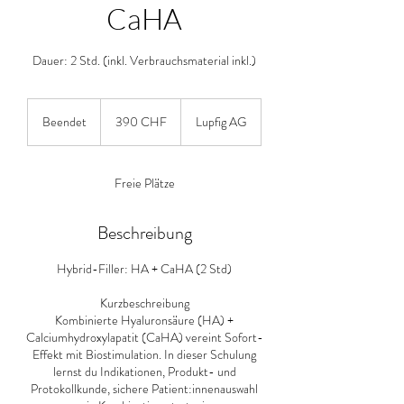
CaHA
Dauer: 2 Std. (inkl. Verbrauchsmaterial inkl.)
390
Schweizer
Beendet
B
390 CHF
Lupfig AG
Franken
e
e
n
Freie Plätze
d
e
t
Beschreibung
Hybrid-Filler: HA + CaHA (2 Std)
Kurzbeschreibung
Kombinierte Hyaluronsäure (HA) +
Calciumhydroxylapatit (CaHA) vereint Sofort-
Effekt mit Biostimulation. In dieser Schulung
lernst du Indikationen, Produkt- und
Protokollkunde, sichere Patient:innenauswahl