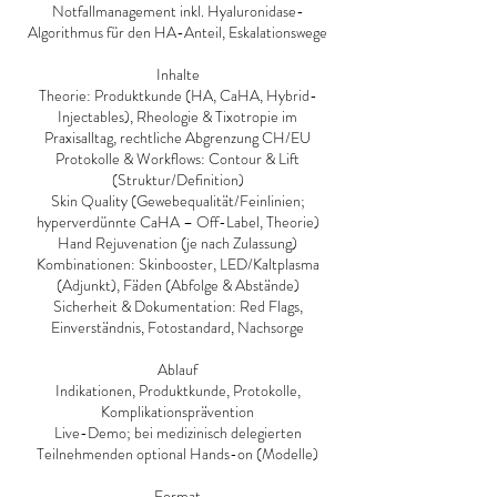
Notfallmanagement inkl. Hyaluronidase-
Algorithmus für den HA-Anteil, Eskalationswege
Inhalte
Theorie: Produktkunde (HA, CaHA, Hybrid-
Injectables), Rheologie & Tixotropie im
Praxisalltag, rechtliche Abgrenzung CH/EU
Protokolle & Workflows: Contour & Lift
(Struktur/Definition)
Skin Quality (Gewebequalität/Feinlinien;
hyperverdünnte CaHA – Off-Label, Theorie)
Hand Rejuvenation (je nach Zulassung)
Kombinationen: Skinbooster, LED/Kaltplasma
(Adjunkt), Fäden (Abfolge & Abstände)
Sicherheit & Dokumentation: Red Flags,
Einverständnis, Fotostandard, Nachsorge
Ablauf
Indikationen, Produktkunde, Protokolle,
Komplikationsprävention
Live-Demo; bei medizinisch delegierten
Teilnehmenden optional Hands-on (Modelle)
Format