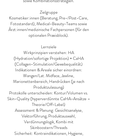
sowie Kombinationsstrategien.
Zielgruppe
Kosmetiker:innen (Beratung, Pre-/Post-Care,
Fotostandard), Medical-Beauty-Teams sowie
Ärzt:innen/medizinische Fachpersonen (für den
optionalen Praxisblock).
Lernziele
Wirkprinzipien verstehen: HA
(Hydration/sofortige Projektion) + CaHA
(Collagen-Stimulation/Gewebequalität)
Indikationen & Areale sicher einordnen:
Wangen/Lat. Midface, Jawline,
Marionettenbereich, Handrücken (je nach
Produktzulassung)
Protokolle unterscheiden: Kontur/Volumen vs.
Skin-Quality (hyperverdünnte CaHA-Ansätze –
Theorie/Off-Label)
Assessment & Planung: Gesichtsanalyse,
Vektorführung, Produktauswahl,
Verdünnungslogik, Kombi mit
Skinboostern/Threads
Sicherheit: Kontraindikationen, Hygiene,