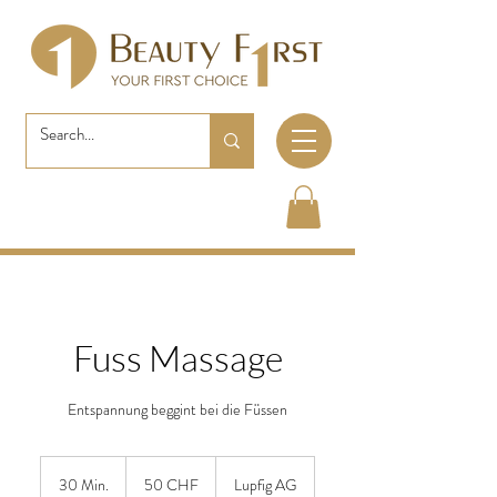
Fuss Massage
Entspannung beggint bei die Füssen
50
Schweizer
30 Min.
3
50 CHF
Lupfig AG
Franken