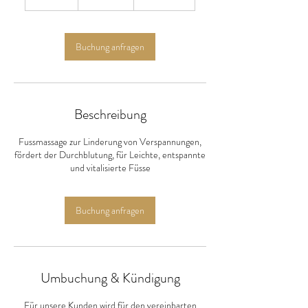
0
M
i
n
Buchung anfragen
.
Beschreibung
Fussmassage zur Linderung von Verspannungen,
fördert der Durchblutung, für Leichte, entspannte
und vitalisierte Füsse
Buchung anfragen
Umbuchung & Kündigung
Für unsere Kunden wird für den vereinbarten