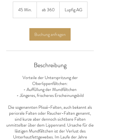
ab
360
45 Min.
4
ab 360
Lupfig AG
5
M
i
n
Buchung anfragen
.
Beschreibung
Vorteile der Unterspritzung der
Oberlippenfältchen:
- Auffüllung der Mundfältchen
- Jüngeres, frischeres Erscheinungsbild
Die sogenannten Plissé-Falten, auch bekannt als
periorale Falten oder Raucher-Falten genannt,
sind kurze aber dennoch sichtbare Falten
unmittelbar über dem Lippenrand. Ursache für die
lästigen Mundfältchen ist der Verlust des
Unterhautfettgewebes. Im Laufe der Jahre