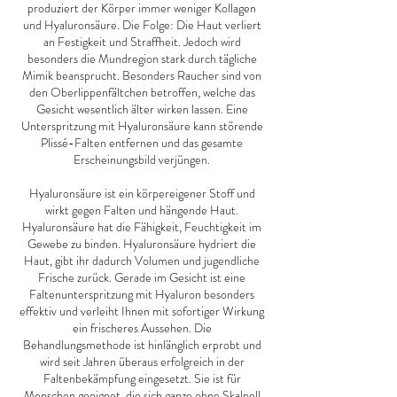
produziert der Körper immer weniger Kollagen
und Hyaluronsäure. Die Folge: Die Haut verliert
an Festigkeit und Straffheit. Jedoch wird
besonders die Mundregion stark durch tägliche
Mimik beansprucht. Besonders Raucher sind von
den Oberlippenfältchen betroffen, welche das
Gesicht wesentlich älter wirken lassen. Eine
Unterspritzung mit Hyaluronsäure kann störende
Plissé-Falten entfernen und das gesamte
Erscheinungsbild verjüngen.
Hyaluronsäure ist ein körpereigener Stoff und
wirkt gegen Falten und hängende Haut.
Hyaluronsäure hat die Fähigkeit, Feuchtigkeit im
Gewebe zu binden. Hyaluronsäure hydriert die
Haut, gibt ihr dadurch Volumen und jugendliche
Frische zurück. Gerade im Gesicht ist eine
Faltenunterspritzung mit Hyaluron besonders
effektiv und verleiht Ihnen mit sofortiger Wirkung
ein frischeres Aussehen. Die
Behandlungsmethode ist hinlänglich erprobt und
wird seit Jahren überaus erfolgreich in der
Faltenbekämpfung eingesetzt. Sie ist für
Menschen geeignet, die sich ganze ohne Skalpell