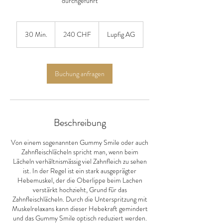
durchgeführt
240
Schweizer
30 Min.
3
240 CHF
Lupfig AG
Franken
0
M
i
n
Buchung anfragen
.
Beschreibung
Von einem sogenannten Gummy Smile oder auch
Zahnfleischlächeln spricht man, wenn beim
Lächeln verhältnismässig viel Zahnfleich zu sehen
ist. In der Regel ist ein stark ausgeprägter
Hebemuskel, der die Oberlippe beim Lachen
verstärkt hochzieht, Grund für das
Zahnfleischlächeln. Durch die Unterspritzung mit
Muskelrelaxans kann dieser Hebekraft gemindert
und das Gummy Smile optisch reduziert werden.