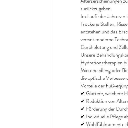
Alterserscheinungen zu
zurückzugeben.
Im Laufe der Jahre verl
Trockene Stellen, Riss
entstehen und das Ersc
vereint moderne Techno
Durchblutung und Zelle
Unsere Behandlungskon
Hydrationstherapien bi
Microneedleng oder Bios
die optische Verbesser
Vorteile der Fußverjün
✔ Glattere, weichere 
✔ Reduktion von Alters
✔ Förderung der Durch
✔ Individuelle Pflege 
✔ Wohlfühlmomente dur