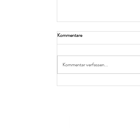
Kommentare
Kommentar verfassen...
Skin Booster – Natürliche
Hautverjüngung für strahlende
Haut