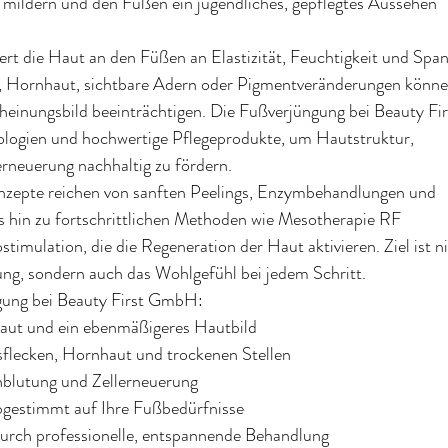
 mildern und den Füßen ein jugendliches, gepflegtes Aussehen
iert die Haut an den Füßen an Elastizität, Feuchtigkeit und Span
e, Hornhaut, sichtbare Adern oder Pigmentveränderungen könn
heinungsbild beeinträchtigen. Die Fußverjüngung bei Beauty F
logien und hochwertige Pflegeprodukte, um Hautstruktur,
rneuerung nachhaltig zu fördern.
zepte reichen von sanften Peelings, Enzymbehandlungen und
s hin zu fortschrittlichen Methoden wie Mesotherapie RF
timulation, die die Regeneration der Haut aktivieren. Ziel ist n
ung, sondern auch das Wohlgefühl bei jedem Schritt.
gung bei Beauty First GmbH:
Haut und ein ebenmäßigeres Hautbild
flecken, Hornhaut und trockenen Stellen
blutung und Zellerneuerung
abgestimmt auf Ihre Fußbedürfnisse
ch professionelle, entspannende Behandlung