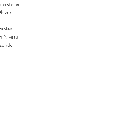
 erstellen
b zur
ahlen.
m Niveau.
esunde,