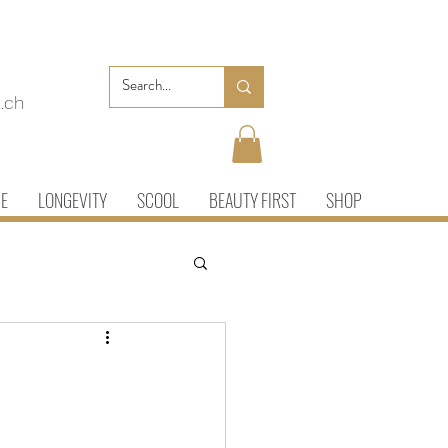
.ch
IE
LONGEVITY
SCOOL
BEAUTY FIRST
SHOP