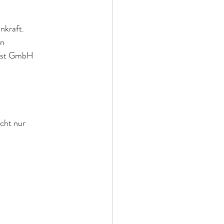
nkraft.
en
irst GmbH
icht nur