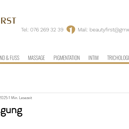
Tel:
076 269 32 39
Mail:
beautyfirst@gmx
ND & FUSS
MASSAGE
PIGMENTATION
INTIM
TRICHOLOG
 2025
1 Min. Lesezeit
ngung