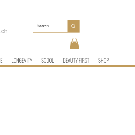
.ch
IE
LONGEVITY
SCOOL
BEAUTY FIRST
SHOP